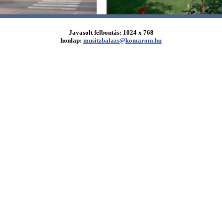
Javasolt felbontás: 1024 x 768
honlap:
musitzbalazs@komarom.hu