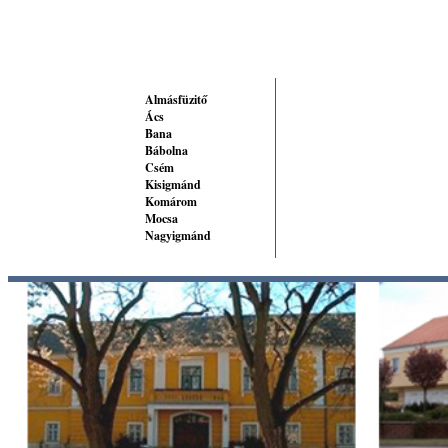
Almásfüzitő
Ács
Bana
Bábolna
Csém
Kisigmánd
Komárom
Mocsa
Nagyigmánd